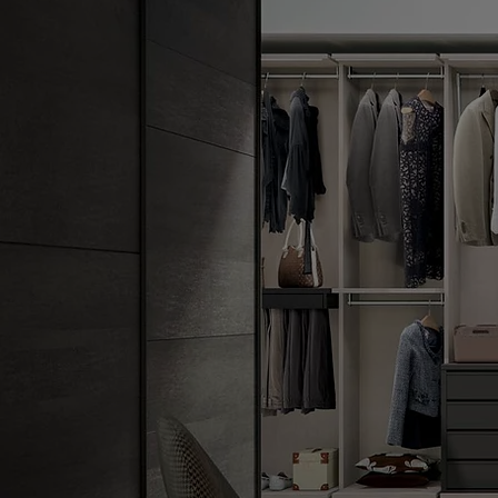
I
Cucine
Zona Notte